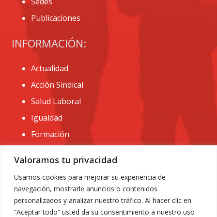
Sedes
Publicaciones
INFORMACIÓN:
Actualidad
Acción Sindical
Salud Laboral
Igualdad
Formación
CONTACTO:
Valoramos tu privacidad
administracion@usomurcia.org
Usamos cookies para mejorar su experiencia de
navegación, mostrarle anuncios o contenidos
968 25 01 20
personalizados y analizar nuestro tráfico. Al hacer clic en
C/ Huerto de las bombas nº6. 30009 Murcia
“Aceptar todo” usted da su consentimiento a nuestro uso