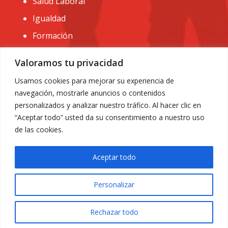
Salud Laboral
Igualdad
Formación
CONTACTO:
Valoramos tu privacidad
administracion@usomurcia.org
Usamos cookies para mejorar su experiencia de
navegación, mostrarle anuncios o contenidos
968 25 01 20
personalizados y analizar nuestro tráfico. Al hacer clic en
C/ Huerto de las bombas nº6. 30009 Murcia
“Aceptar todo” usted da su consentimiento a nuestro uso
de las cookies.
Aceptar todo
Personalizar
Aviso Legal
|
Privacidad
|
Política de Cookies
© 2018 Todos los derechos reservados. Diseño web
Rechazar todo
ACRILONIA