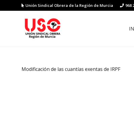
Unión Sindical Obrera de la Región de Murcia
968 
I
Preguntas y respuestas sobre la reforma laboral
Guía de Prevención de Riesgos La
Modificación de las cuantías exentas de IRPF