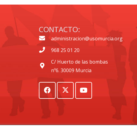
CONTACTO:
administracion@usomurcia.org
968 25 01 20
C/ Huerto de las bombas
nº6. 30009 Murcia