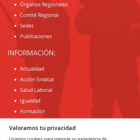
Órganos Regionales
Comité Regional
Sedes
Publicaciones
INFORMACIÓN:
Actualidad
Acción Sindical
Salud Laboral
Igualdad
Formación
CONTACTO:
Valoramos tu privacidad
administracion@usomurcia.org
Usamos cookies para mejorar su experiencia de