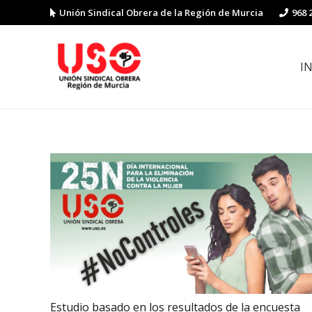
Unión Sindical Obrera de la Región de Murcia
968 
I
Preguntas y respuestas sobre la reforma laboral
Guía de Prevención de Riesgos La
Estudio basado en los resultados de la encuesta