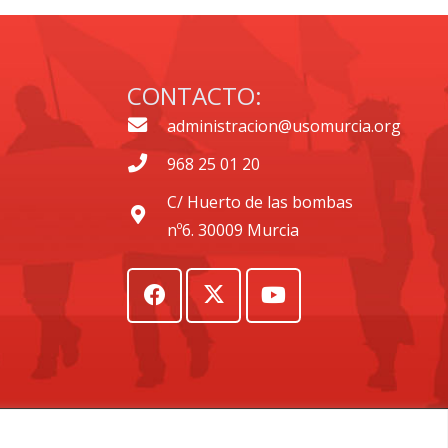
CONTACTO:
administracion@usomurcia.org
968 25 01 20
C/ Huerto de las bombas
nº6. 30009 Murcia