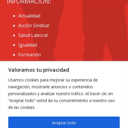
INFORMACIÓN:
Actualidad
Acción Sindical
Salud Laboral
Igualdad
Formación
CONTACTO:
Valoramos tu privacidad
administracion@usomurcia.org
Usamos cookies para mejorar su experiencia de
navegación, mostrarle anuncios o contenidos
968 25 01 20
personalizados y analizar nuestro tráfico. Al hacer clic en
C/ Huerto de las bombas nº6. 30009 Murcia
“Aceptar todo” usted da su consentimiento a nuestro uso
de las cookies.
Aceptar todo