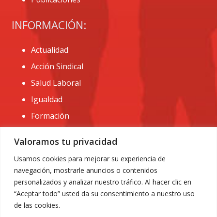
INFORMACIÓN:
Actualidad
Acción Sindical
Salud Laboral
Igualdad
Formación
CONTACTO:
Valoramos tu privacidad
administracion@usomurcia.org
Usamos cookies para mejorar su experiencia de
navegación, mostrarle anuncios o contenidos
968 25 01 20
personalizados y analizar nuestro tráfico. Al hacer clic en
C/ Huerto de las bombas nº6. 30009 Murcia
“Aceptar todo” usted da su consentimiento a nuestro uso
de las cookies.