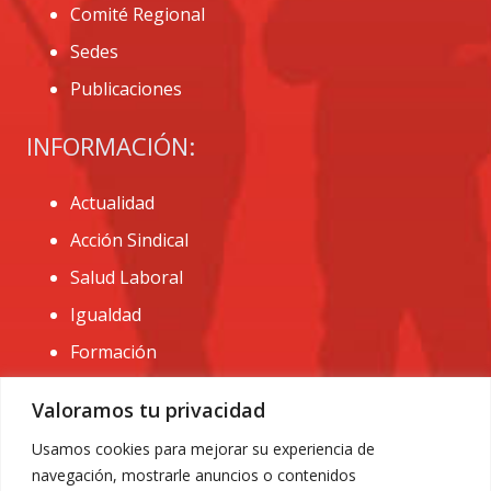
Comité Regional
Sedes
Publicaciones
INFORMACIÓN:
Actualidad
Acción Sindical
Salud Laboral
Igualdad
Formación
CONTACTO:
Valoramos tu privacidad
administracion@usomurcia.org
Usamos cookies para mejorar su experiencia de
navegación, mostrarle anuncios o contenidos
968 25 01 20