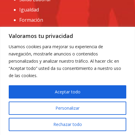
Igualdad
Formación
CONTACTO:
Valoramos tu privacidad
administracion@usomurcia.org
Usamos cookies para mejorar su experiencia de
navegación, mostrarle anuncios o contenidos
968 25 01 20
personalizados y analizar nuestro tráfico. Al hacer clic en
C/ Huerto de las bombas nº6. 30009 Murcia
“Aceptar todo” usted da su consentimiento a nuestro uso
de las cookies.
Aceptar todo
Personalizar
Aviso Legal
|
Privacidad
|
Política de Cookies
© 2018 Todos los derechos reservados. Diseño web
Rechazar todo
ACRILONIA