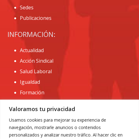
Sedes
Publicaciones
INFORMACIÓN:
Actualidad
Acción Sindical
Salud Laboral
Igualdad
Formación
CONTACTO:
Valoramos tu privacidad
administracion@usomurcia.org
Usamos cookies para mejorar su experiencia de
navegación, mostrarle anuncios o contenidos
968 25 01 20
personalizados y analizar nuestro tráfico. Al hacer clic en