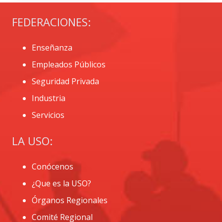
FEDERACIONES:
Enseñanza
Empleados Públicos
Seguridad Privada
Industria
Servicios
LA USO:
Conócenos
¿Que es la USO?
Órganos Regionales
Comité Regional