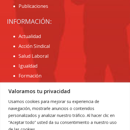
Publicaciones
INFORMACIÓN:
Actualidad
Acción Sindical
Salud Laboral
Igualdad
Formación
CONTACTO:
Valoramos tu privacidad
administracion@usomurcia.org
Usamos cookies para mejorar su experiencia de
navegación, mostrarle anuncios o contenidos
968 25 01 20
personalizados y analizar nuestro tráfico. Al hacer clic en
C/ Huerto de las bombas nº6. 30009 Murcia
“Aceptar todo” usted da su consentimiento a nuestro uso
de las cookies.