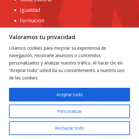
Igualdad
Formación
CONTACTO:
Valoramos tu privacidad
administracion@usomurcia.org
Usamos cookies para mejorar su experiencia de
navegación, mostrarle anuncios o contenidos
968 25 01 20
personalizados y analizar nuestro tráfico. Al hacer clic en
C/ Huerto de las bombas nº6. 30009 Murcia
“Aceptar todo” usted da su consentimiento a nuestro uso
de las cookies.
Aceptar todo
Personalizar
Aviso Legal
|
Privacidad
|
Política de Cookies
© 2018 Todos los derechos reservados. Diseño web
Rechazar todo
ACRILONIA