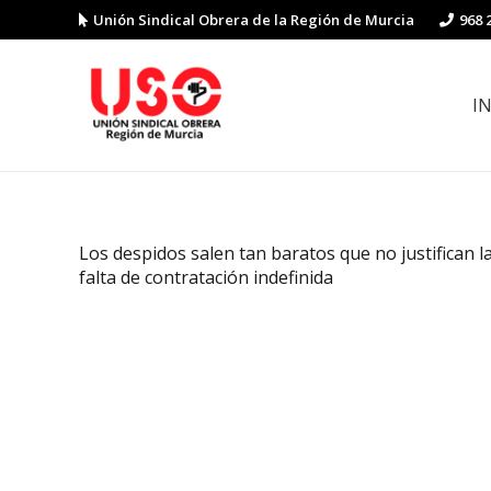
Unión Sindical Obrera de la Región de Murcia
968 
I
Preguntas y respuestas sobre la reforma laboral
Guía de Prevención de Riesgos La
Los despidos salen tan baratos que no justifican l
falta de contratación indefinida