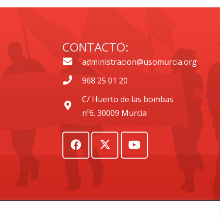
CONTACTO:
administracion@usomurcia.org
968 25 01 20
C/ Huerto de las bombas
nº6. 30009 Murcia