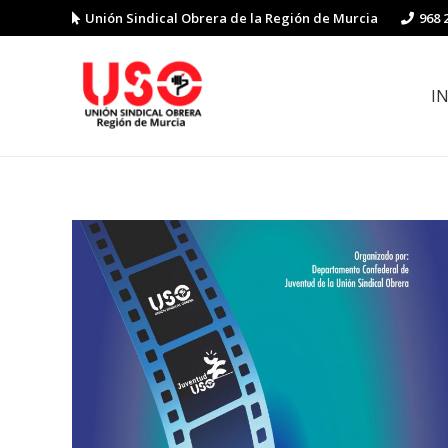
Unión Sindical Obrera de la Región de Murcia
968 
I
Preguntas y respuestas sobre la reforma laboral
Guía de Prevención de Riesgos La