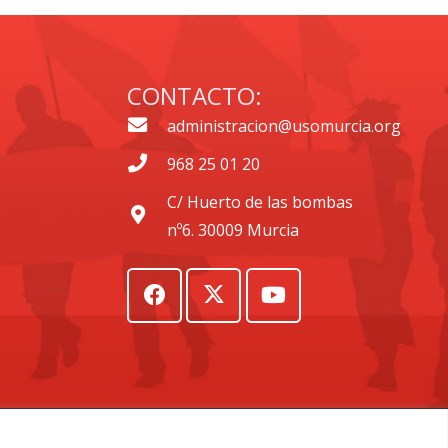
CONTACTO:
administracion@usomurcia.org
968 25 01 20
C/ Huerto de las bombas
nº6. 30009 Murcia