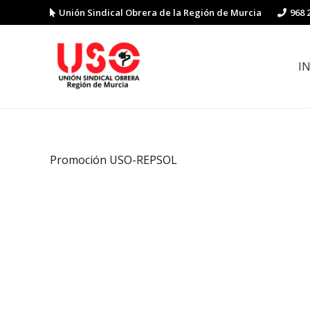
Unión Sindical Obrera de la Región de Murcia
968 
I
Preguntas y respuestas sobre la reforma laboral
Guía de Prevención de Riesgos La
Promoción USO-REPSOL