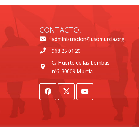
CONTACTO:
administracion@usomurcia.org
968 25 01 20
C/ Huerto de las bombas
nº6. 30009 Murcia