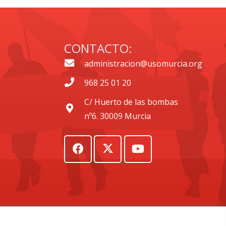
CONTACTO:
administracion@usomurcia.org
968 25 01 20
C/ Huerto de las bombas
nº6. 30009 Murcia