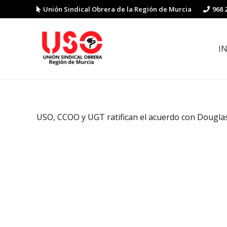
Unión Sindical Obrera de la Región de Murcia
968 
I
Preguntas y respuestas sobre la reforma laboral
Guía de Prevención de Riesgos La
USO, CCOO y UGT ratifican el acuerdo con Dougla