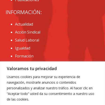
INFORMACIÓN:
Actualidad
Acción Sindical
Salud Laboral
Igualdad
Formación
CONTACTO:
Valoramos tu privacidad
administracion@usomurcia.org
Usamos cookies para mejorar su experiencia de
navegación, mostrarle anuncios o contenidos
968 25 01 20
personalizados y analizar nuestro tráfico. Al hacer clic en
C/ Huerto de las bombas nº6. 30009 Murcia
“Aceptar todo” usted da su consentimiento a nuestro uso
de las cookies.