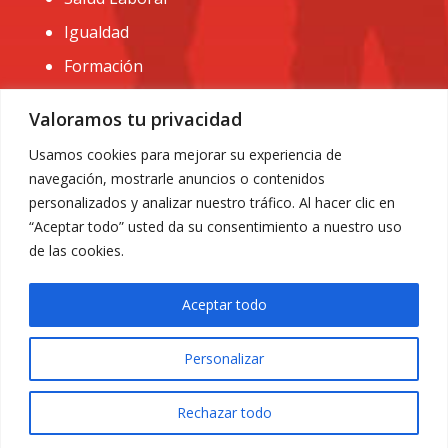
Igualdad
Formación
CONTACTO:
Valoramos tu privacidad
administracion@usomurcia.org
Usamos cookies para mejorar su experiencia de
navegación, mostrarle anuncios o contenidos
968 25 01 20
personalizados y analizar nuestro tráfico. Al hacer clic en
C/ Huerto de las bombas nº6. 30009 Murcia
“Aceptar todo” usted da su consentimiento a nuestro uso
de las cookies.
Aceptar todo
Personalizar
Aviso Legal
|
Privacidad
|
Política de Cookies
© 2018 Todos los derechos reservados. Diseño web
Rechazar todo
ACRILONIA