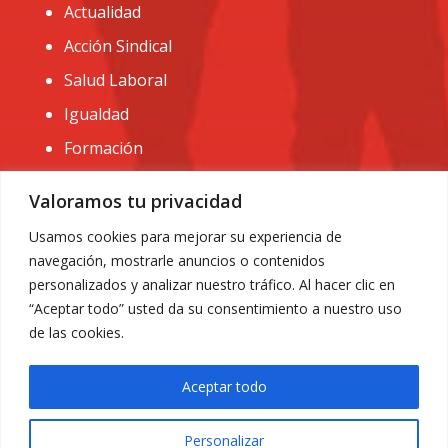
Actualidad
Acción Sindical
Salud Laboral
Igualdad
Formación
CONTACTO:
Valoramos tu privacidad
administracion@usomurcia.org
Usamos cookies para mejorar su experiencia de
navegación, mostrarle anuncios o contenidos
968 25 01 20
personalizados y analizar nuestro tráfico. Al hacer clic en
C/ Huerto de las bombas nº6. 30009 Murcia
“Aceptar todo” usted da su consentimiento a nuestro uso
de las cookies.
Aceptar todo
Personalizar
Aviso Legal
|
Privacidad
|
Política de Cookies