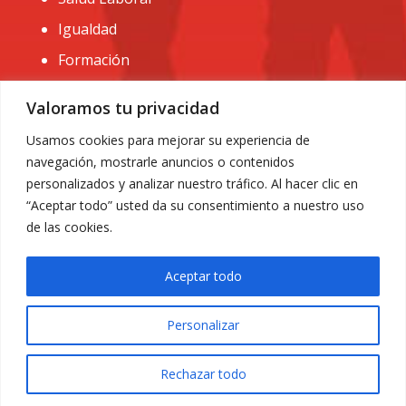
Igualdad
Formación
CONTACTO:
Valoramos tu privacidad
administracion@usomurcia.org
Usamos cookies para mejorar su experiencia de
navegación, mostrarle anuncios o contenidos
968 25 01 20
personalizados y analizar nuestro tráfico. Al hacer clic en
C/ Huerto de las bombas nº6. 30009 Murcia
“Aceptar todo” usted da su consentimiento a nuestro uso
de las cookies.
Aceptar todo
Personalizar
Aviso Legal
|
Privacidad
|
Política de Cookies
© 2018 Todos los derechos reservados. Diseño web
Rechazar todo
ACRILONIA