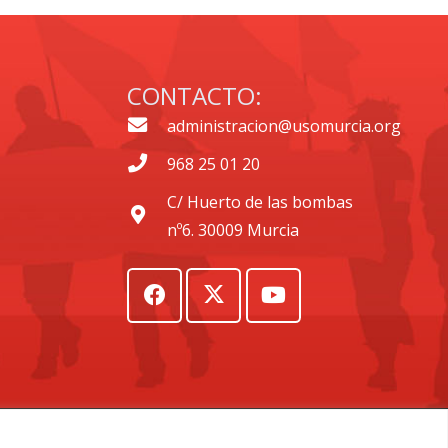
CONTACTO:
administracion@usomurcia.org
968 25 01 20
C/ Huerto de las bombas
nº6. 30009 Murcia