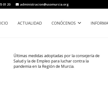
25 01 20
administracion@usomurcia.org
NICIO
ACTUALIDAD
CONÓCENOS
INFORMA
borales
Área de Igualdad, Juventud e Inmigración
Últimas medidas adoptadas por la consejería de
Salud y la de Empleo para luchar contra la
pandemia en la Región de Murcia.