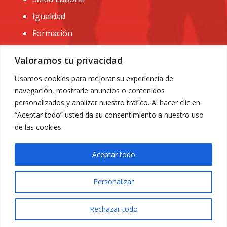
Igualdad
Formación
CONTACTO:
Valoramos tu privacidad
administracion@usomurcia.org
Usamos cookies para mejorar su experiencia de
navegación, mostrarle anuncios o contenidos
968 25 01 20
personalizados y analizar nuestro tráfico. Al hacer clic en
C/ Huerto de las bombas nº6. 30009 Murcia
“Aceptar todo” usted da su consentimiento a nuestro uso
de las cookies.
Aceptar todo
Personalizar
Aviso Legal
|
Privacidad
|
Política de Cookies
© 2018 Todos los derechos reservados. Diseño web
Rechazar todo
ACRILONIA