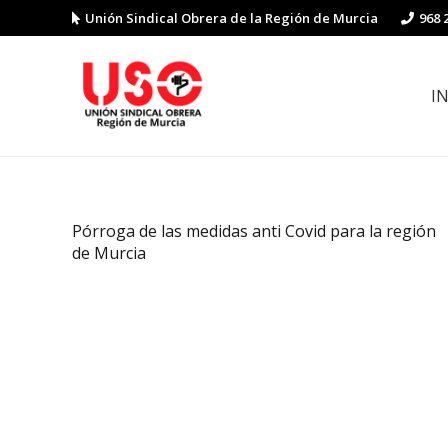
Unión Sindical Obrera de la Región de Murcia
968 
I
Preguntas y respuestas sobre la reforma laboral
Guía de Prevención de Riesgos La
Pórroga de las medidas anti Covid para la región
de Murcia