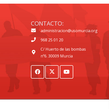
CONTACTO:
administracion@usomurcia.org
968 25 01 20
C/ Huerto de las bombas
nº6. 30009 Murcia