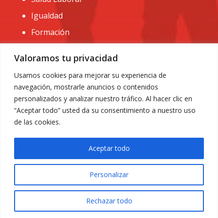
Igualdad
Formación
CONTACTO:
Valoramos tu privacidad
administracion@usomurcia.org
Usamos cookies para mejorar su experiencia de
navegación, mostrarle anuncios o contenidos
968 25 01 20
personalizados y analizar nuestro tráfico. Al hacer clic en
C/ Huerto de las bombas nº6. 30009 Murcia
“Aceptar todo” usted da su consentimiento a nuestro uso
de las cookies.
Aceptar todo
Personalizar
Aviso Legal
|
Privacidad
|
Política de Cookies
© 2018 Todos los derechos reservados. Diseño web
Rechazar todo
ACRILONIA