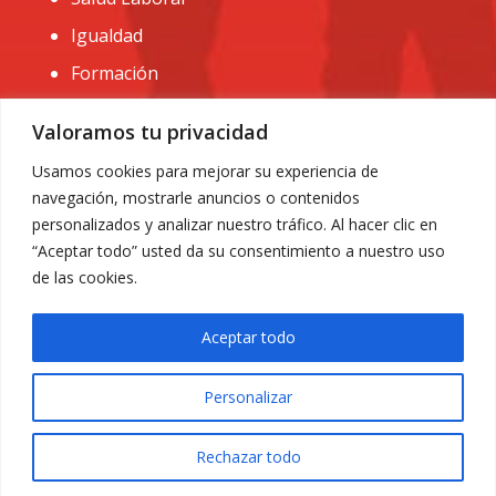
Igualdad
Formación
CONTACTO:
Valoramos tu privacidad
administracion@usomurcia.org
Usamos cookies para mejorar su experiencia de
navegación, mostrarle anuncios o contenidos
968 25 01 20
personalizados y analizar nuestro tráfico. Al hacer clic en
C/ Huerto de las bombas nº6. 30009 Murcia
“Aceptar todo” usted da su consentimiento a nuestro uso
de las cookies.
Aceptar todo
Personalizar
Aviso Legal
|
Privacidad
|
Política de Cookies
© 2018 Todos los derechos reservados. Diseño web
Rechazar todo
ACRILONIA