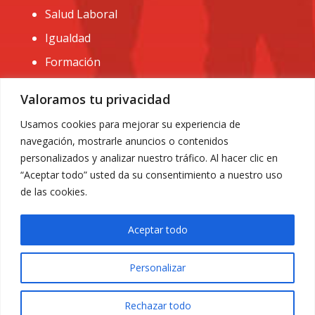
Salud Laboral
Igualdad
Formación
CONTACTO:
Valoramos tu privacidad
administracion@usomurcia.org
Usamos cookies para mejorar su experiencia de
navegación, mostrarle anuncios o contenidos
968 25 01 20
personalizados y analizar nuestro tráfico. Al hacer clic en
C/ Huerto de las bombas nº6. 30009 Murcia
“Aceptar todo” usted da su consentimiento a nuestro uso
de las cookies.
Aceptar todo
Personalizar
Aviso Legal
|
Privacidad
|
Política de Cookies
© 2018 Todos los derechos reservados. Diseño web
Rechazar todo
ACRILONIA