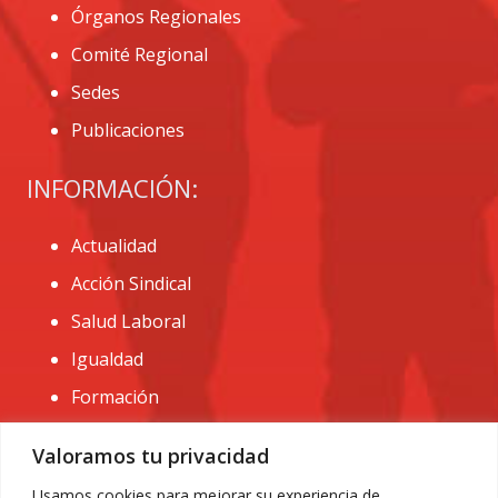
Órganos Regionales
Comité Regional
Sedes
Publicaciones
INFORMACIÓN:
Actualidad
Acción Sindical
Salud Laboral
Igualdad
Formación
CONTACTO:
Valoramos tu privacidad
administracion@usomurcia.org
Usamos cookies para mejorar su experiencia de