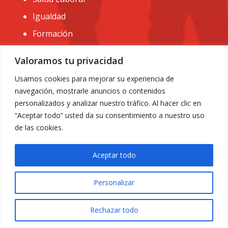
Igualdad
Formación
CONTACTO:
Valoramos tu privacidad
administracion@usomurcia.org
Usamos cookies para mejorar su experiencia de
navegación, mostrarle anuncios o contenidos
968 25 01 20
personalizados y analizar nuestro tráfico. Al hacer clic en
C/ Huerto de las bombas nº6. 30009 Murcia
“Aceptar todo” usted da su consentimiento a nuestro uso
de las cookies.
Aceptar todo
Personalizar
Aviso Legal
|
Privacidad
|
Política de Cookies
© 2018 Todos los derechos reservados. Diseño web
Rechazar todo
ACRILONIA