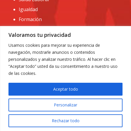
Igualdad
Formación
CONTACTO:
Valoramos tu privacidad
administracion@usomurcia.org
Usamos cookies para mejorar su experiencia de
navegación, mostrarle anuncios o contenidos
968 25 01 20
personalizados y analizar nuestro tráfico. Al hacer clic en
C/ Huerto de las bombas nº6. 30009 Murcia
“Aceptar todo” usted da su consentimiento a nuestro uso
de las cookies.
Aceptar todo
Personalizar
Aviso Legal
|
Privacidad
|
Política de Cookies
© 2018 Todos los derechos reservados. Diseño web
Rechazar todo
ACRILONIA