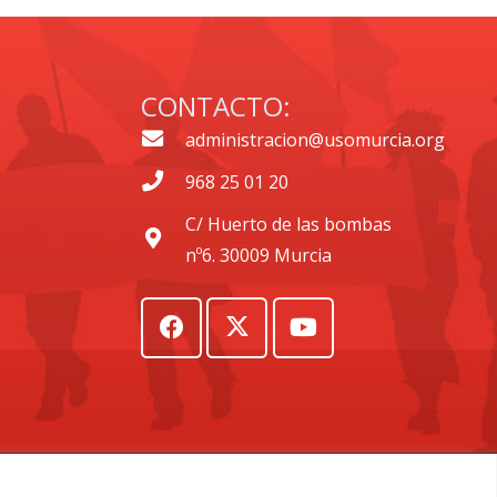
CONTACTO:
administracion@usomurcia.org
968 25 01 20
C/ Huerto de las bombas
nº6. 30009 Murcia