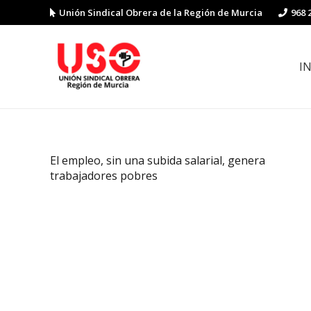
Unión Sindical Obrera de la Región de Murcia
968 
I
Preguntas y respuestas sobre la reforma laboral
Guía de Prevención de Riesgos La
El empleo, sin una subida salarial, genera
trabajadores pobres