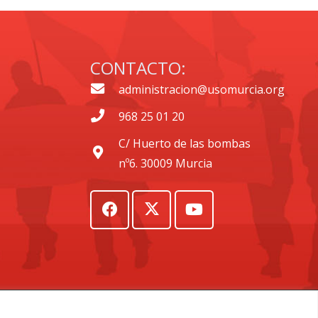
CONTACTO:
administracion@usomurcia.org
968 25 01 20
C/ Huerto de las bombas
nº6. 30009 Murcia