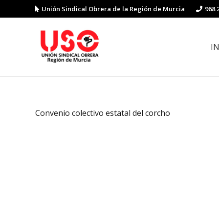
Unión Sindical Obrera de la Región de Murcia
968 
I
Preguntas y respuestas sobre la reforma laboral
Guía de Prevención de Riesgos La
Convenio colectivo estatal del corcho