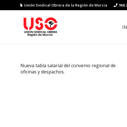
Unión Sindical Obrera de la Región de Murcia
968 
I
Preguntas y respuestas sobre la reforma laboral
Guía de Prevención de Riesgos La
Nueva tabla salarial del convenio regional de
oficinas y despachos.