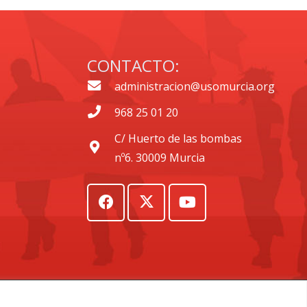
CONTACTO:
administracion@usomurcia.org
968 25 01 20
C/ Huerto de las bombas
nº6. 30009 Murcia