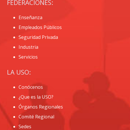
FEDERACIONES:
Enseñanza
Empleados Públicos
Seguridad Privada
Industria
Servicios
LA USO:
Conócenos
¿Que es la USO?
Órganos Regionales
Comité Regional
Sedes