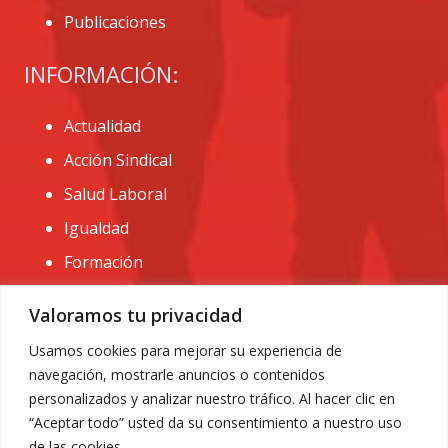
Publicaciones
INFORMACIÓN:
Actualidad
Acción Sindical
Salud Laboral
Igualdad
Formación
CONTACTO:
Valoramos tu privacidad
administracion@usomurcia.org
Usamos cookies para mejorar su experiencia de
navegación, mostrarle anuncios o contenidos
968 25 01 20
personalizados y analizar nuestro tráfico. Al hacer clic en
C/ Huerto de las bombas nº6. 30009 Murcia
“Aceptar todo” usted da su consentimiento a nuestro uso
de las cookies.