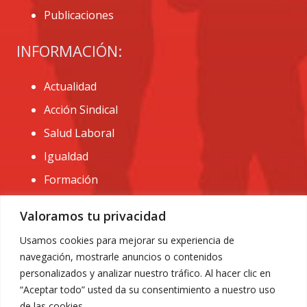
Publicaciones
INFORMACIÓN:
Actualidad
Acción Sindical
Salud Laboral
Igualdad
Formación
CONTACTO:
Valoramos tu privacidad
administracion@usomurcia.org
Usamos cookies para mejorar su experiencia de
navegación, mostrarle anuncios o contenidos
968 25 01 20
personalizados y analizar nuestro tráfico. Al hacer clic en
C/ Huerto de las bombas nº6. 30009 Murcia
“Aceptar todo” usted da su consentimiento a nuestro uso
de las cookies.