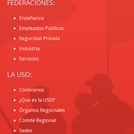
FEDERACIONES:
Enseñanza
Empleados Públicos
Seguridad Privada
Industria
Servicios
LA USO:
Conócenos
¿Que es la USO?
Órganos Regionales
Comité Regional
Sedes