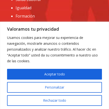
Igualdad
Formación
CONTACTO:
Valoramos tu privacidad
administracion@usomurcia.org
Usamos cookies para mejorar su experiencia de
navegación, mostrarle anuncios o contenidos
968 25 01 20
personalizados y analizar nuestro tráfico. Al hacer clic en
C/ Huerto de las bombas nº6. 30009 Murcia
“Aceptar todo” usted da su consentimiento a nuestro uso
de las cookies.
Aceptar todo
Personalizar
Aviso Legal
|
Privacidad
|
Política de Cookies
© 2018 Todos los derechos reservados. Diseño web
Rechazar todo
ACRILONIA