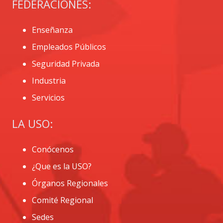
FEDERACIONES:
Enseñanza
Empleados Públicos
Seguridad Privada
Industria
Servicios
LA USO:
Conócenos
¿Que es la USO?
Órganos Regionales
Comité Regional
Sedes