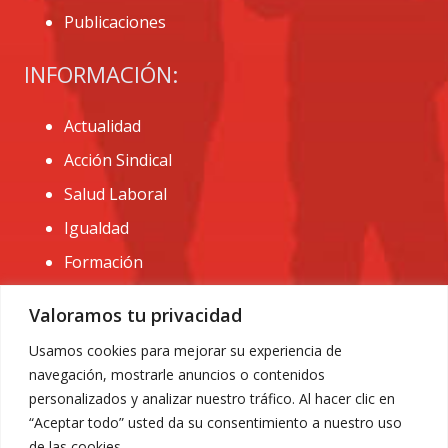
Publicaciones
INFORMACIÓN:
Actualidad
Acción Sindical
Salud Laboral
Igualdad
Formación
CONTACTO:
Valoramos tu privacidad
administracion@usomurcia.org
Usamos cookies para mejorar su experiencia de
navegación, mostrarle anuncios o contenidos
968 25 01 20
personalizados y analizar nuestro tráfico. Al hacer clic en
C/ Huerto de las bombas nº6. 30009 Murcia
“Aceptar todo” usted da su consentimiento a nuestro uso
de las cookies.