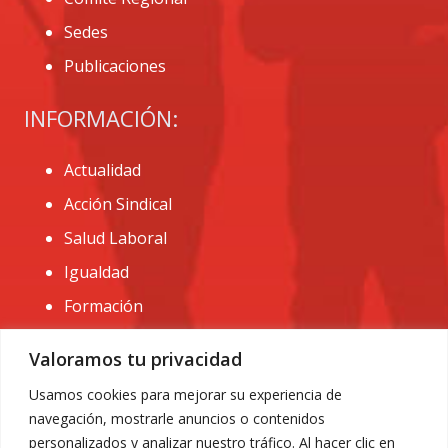
Sedes
Publicaciones
INFORMACIÓN:
Actualidad
Acción Sindical
Salud Laboral
Igualdad
Formación
CONTACTO:
Valoramos tu privacidad
administracion@usomurcia.org
Usamos cookies para mejorar su experiencia de
navegación, mostrarle anuncios o contenidos
968 25 01 20
personalizados y analizar nuestro tráfico. Al hacer clic en