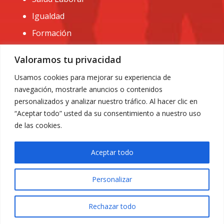
Igualdad
Formación
CONTACTO:
Valoramos tu privacidad
administracion@usomurcia.org
Usamos cookies para mejorar su experiencia de
navegación, mostrarle anuncios o contenidos
968 25 01 20
personalizados y analizar nuestro tráfico. Al hacer clic en
C/ Huerto de las bombas nº6. 30009 Murcia
“Aceptar todo” usted da su consentimiento a nuestro uso
de las cookies.
Aceptar todo
Personalizar
Aviso Legal
|
Privacidad
|
Política de Cookies
© 2018 Todos los derechos reservados. Diseño web
Rechazar todo
ACRILONIA