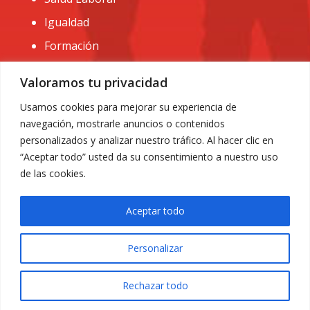
Igualdad
Formación
CONTACTO:
Valoramos tu privacidad
administracion@usomurcia.org
Usamos cookies para mejorar su experiencia de
navegación, mostrarle anuncios o contenidos
968 25 01 20
personalizados y analizar nuestro tráfico. Al hacer clic en
C/ Huerto de las bombas nº6. 30009 Murcia
“Aceptar todo” usted da su consentimiento a nuestro uso
de las cookies.
Aceptar todo
Personalizar
Aviso Legal
|
Privacidad
|
Política de Cookies
© 2018 Todos los derechos reservados. Diseño web
Rechazar todo
ACRILONIA