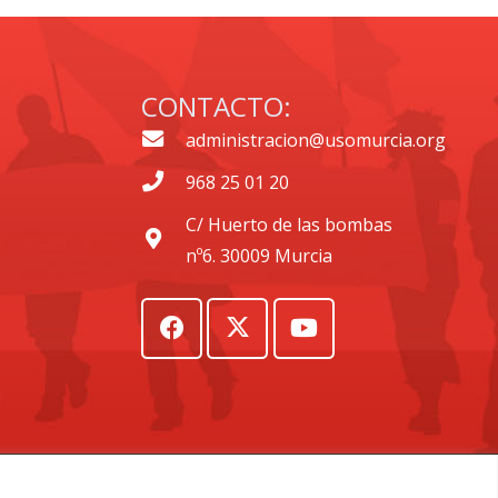
CONTACTO:
administracion@usomurcia.org
968 25 01 20
C/ Huerto de las bombas
nº6. 30009 Murcia