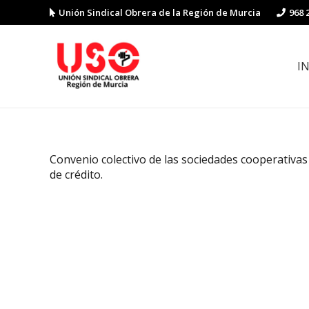
Unión Sindical Obrera de la Región de Murcia
968 
I
Preguntas y respuestas sobre la reforma laboral
Guía de Prevención de Riesgos La
Convenio colectivo de las sociedades cooperativas
de crédito.