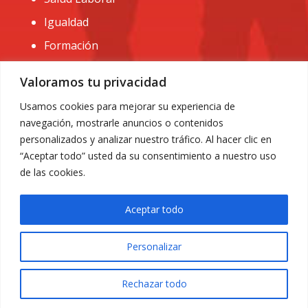
Igualdad
Formación
CONTACTO:
Valoramos tu privacidad
administracion@usomurcia.org
Usamos cookies para mejorar su experiencia de
navegación, mostrarle anuncios o contenidos
968 25 01 20
personalizados y analizar nuestro tráfico. Al hacer clic en
C/ Huerto de las bombas nº6. 30009 Murcia
“Aceptar todo” usted da su consentimiento a nuestro uso
de las cookies.
Aceptar todo
Personalizar
Aviso Legal
|
Privacidad
|
Política de Cookies
© 2018 Todos los derechos reservados. Diseño web
Rechazar todo
ACRILONIA