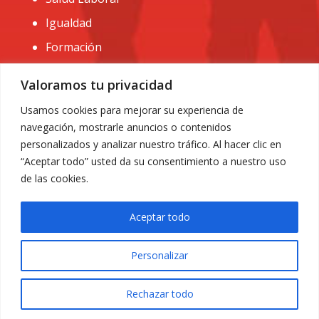
Igualdad
Formación
CONTACTO:
Valoramos tu privacidad
administracion@usomurcia.org
Usamos cookies para mejorar su experiencia de
navegación, mostrarle anuncios o contenidos
968 25 01 20
personalizados y analizar nuestro tráfico. Al hacer clic en
C/ Huerto de las bombas nº6. 30009 Murcia
“Aceptar todo” usted da su consentimiento a nuestro uso
de las cookies.
Aceptar todo
Personalizar
Aviso Legal
|
Privacidad
|
Política de Cookies
© 2018 Todos los derechos reservados. Diseño web
Rechazar todo
ACRILONIA