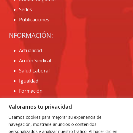
Sedes
Publicaciones
INFORMACIÓN:
Actualidad
Acción Sindical
Salud Laboral
Igualdad
Formación
CONTACTO:
Valoramos tu privacidad
administracion@usomurcia.org
Usamos cookies para mejorar su experiencia de
navegación, mostrarle anuncios o contenidos
968 25 01 20
personalizados y analizar nuestro tráfico. Al hacer clic en