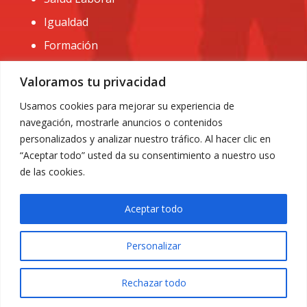
Igualdad
Formación
CONTACTO:
Valoramos tu privacidad
administracion@usomurcia.org
Usamos cookies para mejorar su experiencia de
navegación, mostrarle anuncios o contenidos
968 25 01 20
personalizados y analizar nuestro tráfico. Al hacer clic en
C/ Huerto de las bombas nº6. 30009 Murcia
“Aceptar todo” usted da su consentimiento a nuestro uso
de las cookies.
Aceptar todo
Personalizar
Aviso Legal
|
Privacidad
|
Política de Cookies
© 2018 Todos los derechos reservados. Diseño web
Rechazar todo
ACRILONIA