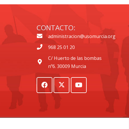
CONTACTO:
administracion@usomurcia.org
968 25 01 20
C/ Huerto de las bombas
nº6. 30009 Murcia