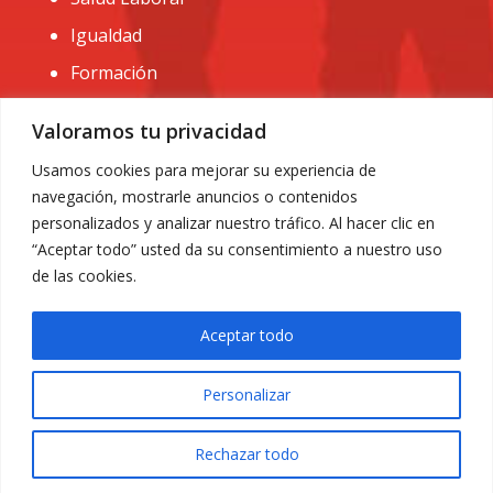
Igualdad
Formación
CONTACTO:
Valoramos tu privacidad
administracion@usomurcia.org
Usamos cookies para mejorar su experiencia de
navegación, mostrarle anuncios o contenidos
968 25 01 20
personalizados y analizar nuestro tráfico. Al hacer clic en
C/ Huerto de las bombas nº6. 30009 Murcia
“Aceptar todo” usted da su consentimiento a nuestro uso
de las cookies.
Aceptar todo
Personalizar
Aviso Legal
|
Privacidad
|
Política de Cookies
© 2018 Todos los derechos reservados. Diseño web
Rechazar todo
ACRILONIA