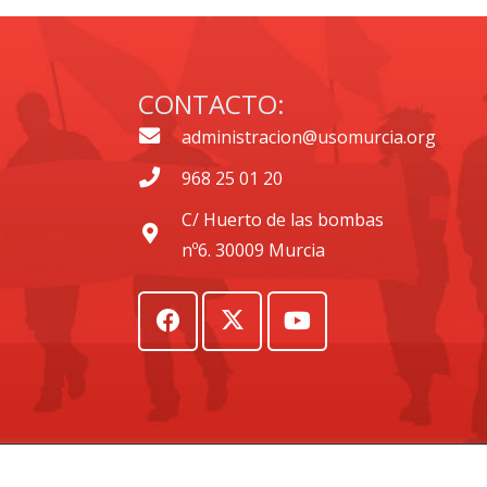
CONTACTO:
administracion@usomurcia.org
968 25 01 20
C/ Huerto de las bombas
nº6. 30009 Murcia