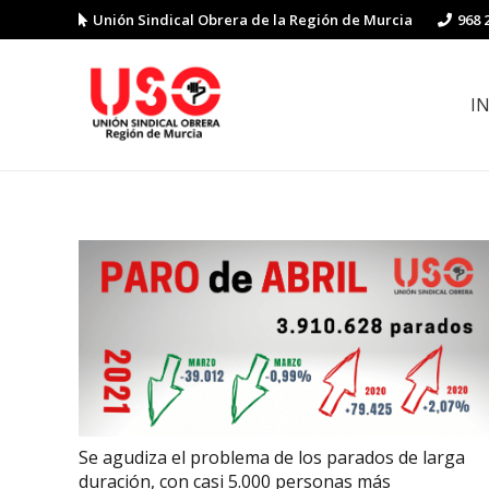
Unión Sindical Obrera de la Región de Murcia
968 
I
Preguntas y respuestas sobre la reforma laboral
Guía de Prevención de Riesgos La
Se agudiza el problema de los parados de larga
duración, con casi 5.000 personas más