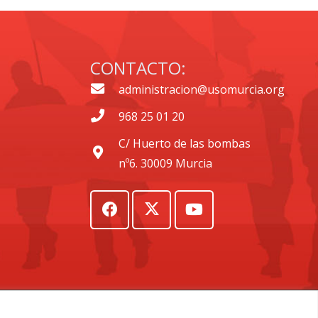
CONTACTO:
administracion@usomurcia.org
968 25 01 20
C/ Huerto de las bombas
nº6. 30009 Murcia