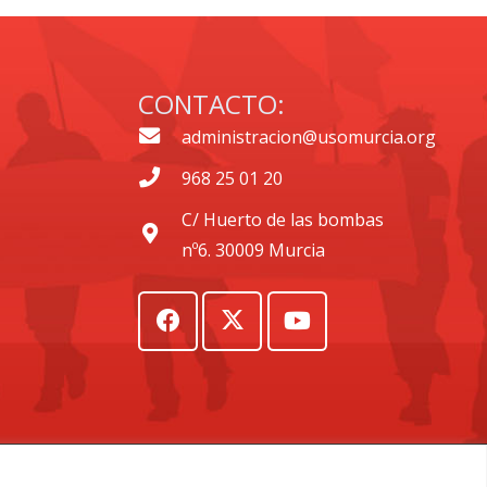
CONTACTO:
administracion@usomurcia.org
968 25 01 20
C/ Huerto de las bombas
nº6. 30009 Murcia