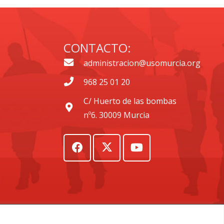
CONTACTO:
administracion@usomurcia.org
968 25 01 20
C/ Huerto de las bombas
nº6. 30009 Murcia