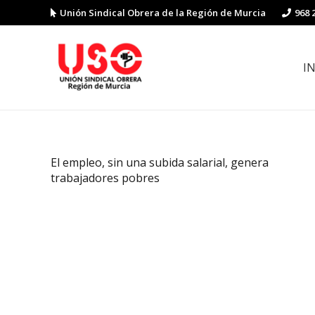
Unión Sindical Obrera de la Región de Murcia
968 
I
Preguntas y respuestas sobre la reforma laboral
Guía de Prevención de Riesgos La
El empleo, sin una subida salarial, genera
trabajadores pobres